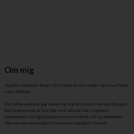
Om mig
Jeg blev uddannet frisør i 2010 efter at have stået i lære hos Frisør
Inge i Nyborg.
Kort efter pakkede jeg tasken og tog til London, hvor jeg tilbragte
fem inspirerende år hos high-end salonen Gary Ingham i
Hampstead. Her lagde jeg grundstenen til min stil og arbejdede
side om side med nogle af branchens dygtigste frisører.