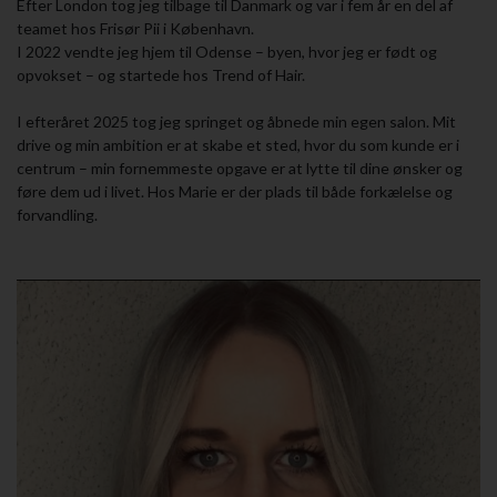
Efter London tog jeg tilbage til Danmark og var i fem år en del af
teamet hos Frisør Pii i København.
I 2022 vendte jeg hjem til Odense – byen, hvor jeg er født og
opvokset – og startede hos Trend of Hair.
I efteråret 2025 tog jeg springet og åbnede min egen salon. Mit
drive og min ambition er at skabe et sted, hvor du som kunde er i
centrum – min fornemmeste opgave er at lytte til dine ønsker og
føre dem ud i livet. Hos Marie er der plads til både forkælelse og
forvandling.