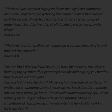
"Marie er ikke bare den dygtigste frisør men også det skønneste
menneske, som både ser, lytter og fornemmer præcis hvad der er
godt for dit hår, din style ja for dig. Har du først én gang været
under Maria kyndige hænder, så vil du aldrig vælge nogen anden
frisør."
Pernille W.
"My favorite salon in Odense - come and try it out, meet Marie, and
find out for yourself!"
Vincent K.
"Jeg var lidt i tvivl om hvad jeg skulle have denne gang, men Marie
hjalp og tog sig tiden til at gennemgå mit hår med mig, og gav hendes
bud på hvad vi kunne gøre.
Jeg overlod trygt arbejdet til Marie, og hun leverede så sandelig! Vi
endte med en blanding af lyse striber og mørke striber der mindede
om min egen naturlige farve - for at skabe dimensioner og spil, på en
naturlig måde! Jeg er SÅ tilfreds med resultatet. Marie er
simpelthen så dygtig og jeg vil varmt anbefale hende. Du vil ikke
fortryde det :-)"